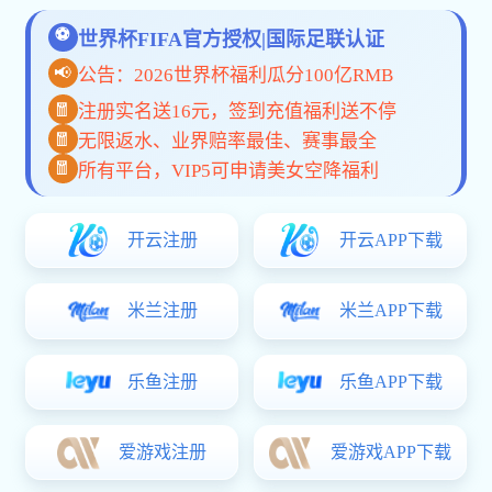
手机App
网页版
今日趣图：曼城重现辉煌阿森纳也
找回自我精彩对决再现赛场
2026-05-24 02:43
71 次阅读
首页
/
体育资讯
本文将围绕“今日趣图：曼城重现辉煌阿森纳也找回自