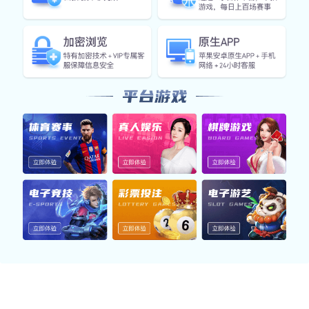
带领下，球队开始进行战术改革，以更加灵活多变的
方式应对不同对手。这种变化让阿森纳逐渐找回了昔
日那种积极向上的比赛风格。
同时，阿森纳还通过青训体系培养出了一批优秀年轻
球员，这些新鲜血液为球队注入了希望。像萨卡、史
密斯·罗等小将在关键时刻屡屡挺身而出，为球队带来
了重要进球。他们的不懈努力，让阿森纳重新焕发出
青春活力。
而且，在心理层面上，阿森纳也逐渐恢复信心。经过
几年的磨合与挑战，队员们之间建立起更深厚的默
契，从而使得他们在面对强敌时更加从容不迫。这一
切变化都预示着阿森纳正在朝着更好的方向发展。