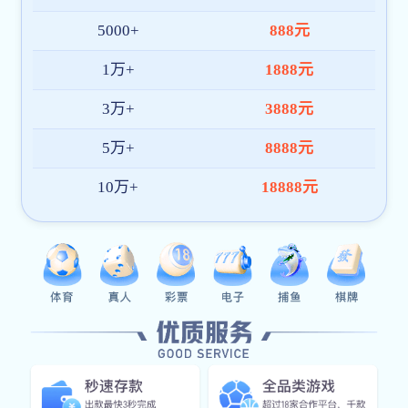
球，通过快速传递来撕裂对方防线，这使得曼城在比
赛中常常占据主动。
此外，曼城在转会市场上的果断出手也为其重返巅峰
提供了保障。球队不断引进顶级球员，如哈兰德等，
他们的加盟极大增强了球队的攻击火力。同时，一些
年轻球员也逐渐成熟，为曼城注入了新的活力。
随着赛季的推进，曼城在联赛中的表现愈发稳健，他
们不仅展现出强大的进攻能力，也在防守端做足功
课。这种全方位的发展，使得他们能够再次站上英超
之巅，并向欧冠奖杯发起冲击。
2、阿森纳找回自我
相较于曼城，阿森纳经历了一段相对艰难的时期，但
如今他们似乎已经走出了阴霾。在新任主帅埃梅里的