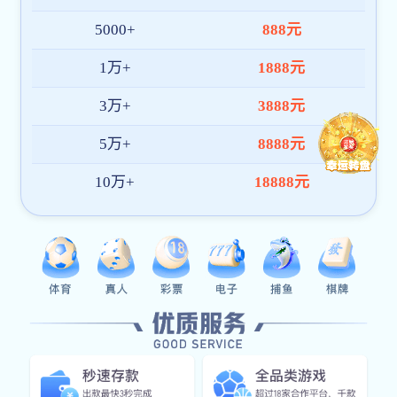
朋友推荐的，一开始没在意，结果发
界面简洁，操作也顺
现m6网页版在线登录入口比想象中
本。特别喜欢赛事列
更流畅，数据更新快，还能设定提
网页版登录入口_M
醒，功能挺全。
细节上做得蛮讲究。
小林 · 广州
阿婷 · 北京
已验证用户
日常活跃用
品牌使命 · 愿景驱动未来
m6网页版在线登录入口坚持以用户为导向，构建围绕服务、
技术与行业规范的长效价值链，在数字体育内容与直播赛道
持续深耕。