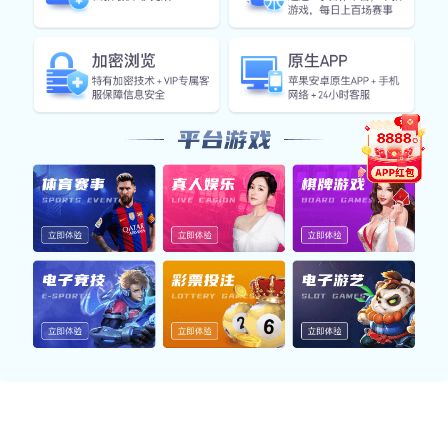
以用户价值为基石
专注优化m6网页版登录入口_M6网页（中国）平台体验，
提升用户访问效率与功能可用性。
以技术创新为驱动
融合实时数据处理与前沿 AI 模型，提升直播服务的智能化
水平。